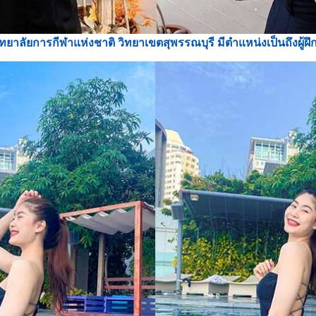
ัยการกีฬาแห่งชาติ วิทยาเขตสุพรรณบุรี มีตำแหน่งเป็นถึงผู้ฝึกส