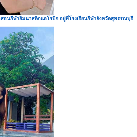
อนกีฬายิมนาสติกแอโรบิก อยู่ที่โรงเรียนกีฬาจังหวัดสุพรรณบุรี