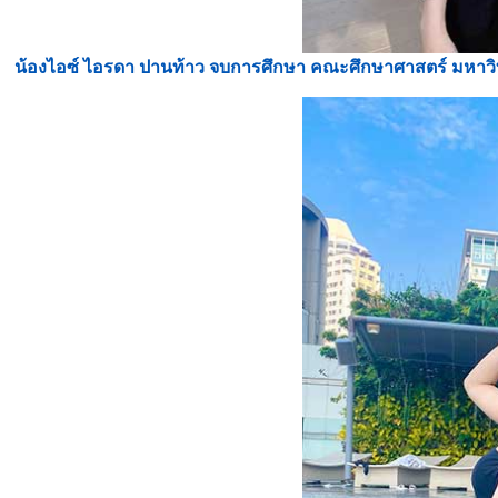
น้องไอซ์ ไอรดา ปานท้าว จบการศึกษา คณะศึกษาศาสตร์ มหาวิทยาล