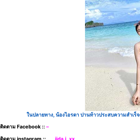
ในปลายทาง, น้องไอรดา ปานท้าวประสบความสำเร็จด้ว
ติดตาม Facebook ::
–
ติดตาม instagram ::
___iida.i_xx