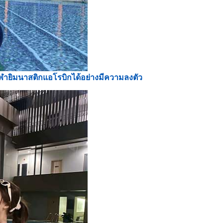
นกีฬายิมนาสติกแอโรบิกได้อย่างมีความลงตัว