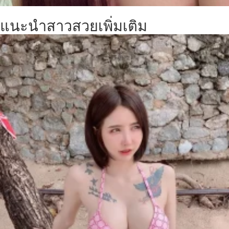
แนะนำสาวสวยเพิ่มเติม