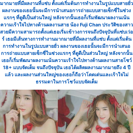
มากมายที่มีผลงานที่แซ่บ ตั้งแต่เริ่มต้นการทำงานในรูปแบบสายยั่ว
ผลงานของเธอนั้นจะมีการนำเสนอการถ่ายแบบสายเซ็กซี่ในช่วง
แรกๆ ที่ดูดีเป็นส่วนใหญ่ หลังจากนั้นเธอก็เริ่มพัฒนาผลงานเน้น
ความเร้าใจไปทางด้านผลงานสาย น้อง Fuji Chan ประวัติของสาว
สวยมีความสามารถตั้งแต่เธอเริ่มเข้าวงการจนถึงปัจจุบันที่แซ่บเว่อ
ร์ เธอมีเส้นทางการทำงานมากมายที่มีผลงานที่แซ่บ ตั้งแต่เริ่มต้น
การทำงานในรูปแบบสายยั่ว ผลงานของเธอนั้นจะมีการนำเสนอ
การถ่ายแบบสายเซ็กซี่ในช่วงแรกๆ ที่ดูดีเป็นส่วนใหญ่ หลังจากนั้น
เธอก็เริ่มพัฒนาผลงานเน้นความเร้าใจไปทางด้านผลงานสายโชว์
18+ แบบจัดเต็ม จนถึงปัจจุบัน เธอได้ผลิตผลงานมากมายถึง 4 ปี
แล้ว และผลงานส่วนใหญ่ของเธอก็ถือว่าโดดเด่นและเร้าใจไม่
ธรรมดาในการโชว์แบบจัดเต็ม