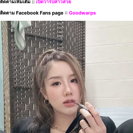
ติดตามเพิ่มเติม ::
เปิดวาร์ปสาวสวย
ติดตาม Facebook Fans page ::
Goodwarps