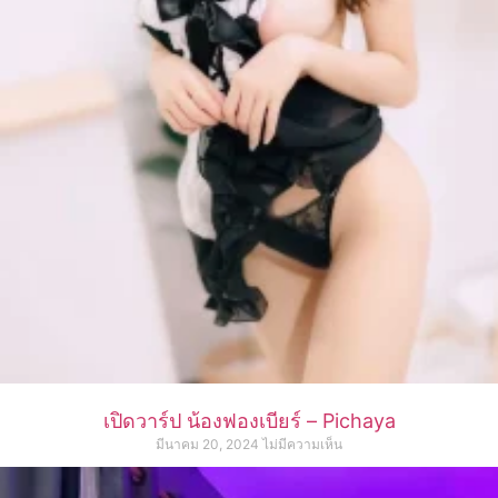
เปิดวาร์ป น้องฟองเบียร์ – Pichaya
มีนาคม 20, 2024
ไม่มีความเห็น