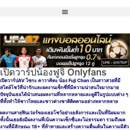
เปิดวาร์ปน้องฟูจิ Onlyfans
เปิดวาร์ปAV ไซกะ คาวาคิตะ น้อง Fuji Chan เป็นสาวสวยที่มี
สไตล์โชว์ที่น่ารักและผลงานเซ็กซี่ที่มีความน่าสนใจมากมาย
ปัจจุบันเธอได้นำเสนอผลงานที่หลากหลายและดูดีในรูปแบบต่าง ๆ
ที่ทั้งทำให้ชาวไทยและชาวต่างชาติติดตามอย่างหลากหลาย
ผลงานสายฟินเว่อร์ของเธอโชว์อย่างอลังการและเป็นที่นิยมมาก
ทั้งนั้นเธอยังมีผลงานที่เน้นความเซ็กซี่และไม่ธรรมดา รวมถึงผล
งานที่มีลักษณะ 18+ ที่ท้าทายและสร้างความตื่นเต้นในความมีตัว