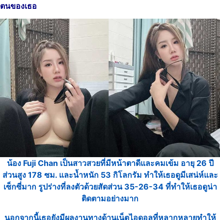
ตนของเธอ
น้อง Fuji Chan เป็นสาวสวยที่มีหน้าตาดีและคมเข้ม อายุ 26 ปี
ส่วนสูง 178 ซม. และน้ำหนัก 53 กิโลกรัม ทำให้เธอดูมีเสน่ห์และ
เซ็กซี่มาก รูปร่างที่ลงตัวด้วยสัดส่วน 35-26-34 ที่ทำให้เธอดูน่า
ติดตามอย่างมาก
นอกจากนี้เธอยังมีผลงานทางด้านเน็ตไอดอลที่หลากหลายทำให้